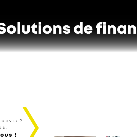
Solutions de fin
 devis ?
as,
ous !